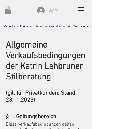
Anmelden
um Winter Guide, Jeans Guide und Capsule Wardrobe Guide!
Allgemei
ne
Verka
ufsbedingungen
der Katrin
Lehbruner
Stilberatun
g
(gilt für
Privat
kunden; St
and
28
.11.2023
)
§ 1. Geltungsbereich
Diese Verkaufsbedingungen gelten