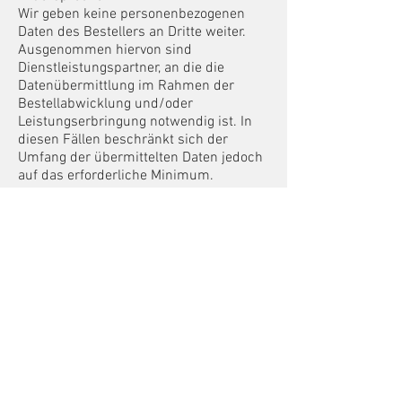
Wir geben keine personenbezogenen
Daten des Bestellers an Dritte weiter.
Ausgenommen hiervon sind
Dienstleistungspartner, an die die
Datenübermittlung im Rahmen der
Bestellabwicklung und/oder
Leistungserbringung notwendig ist. In
diesen Fällen beschränkt sich der
Umfang der übermittelten Daten jedoch
auf das erforderliche Minimum.
Der Besteller hat ein Recht auf Auskunft
sowie ein Recht auf Berichtigung,
Sperrung und Löschung seiner
gespeicherten Daten. Sofern einer
Löschung gesetzliche oder vertragliche
Aufbewahrungspflichten oder sonstige
gesetzliche Gründe entgegenstehen,
werden die Daten gesperrt.
§ 10. Website
Nutzungsbedingungen