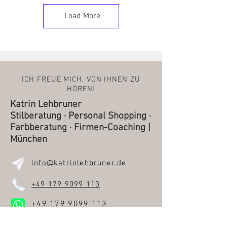
Load More
ICH FREUE MICH, VON IHNEN ZU
HÖREN!
Katrin Lehbruner
Stilberatung · Personal Shopping ·
Farbberatung · Firmen-Coaching |
München
info@katrinlehbruner.de
+49 179 9099 113
+49 179 9099 113